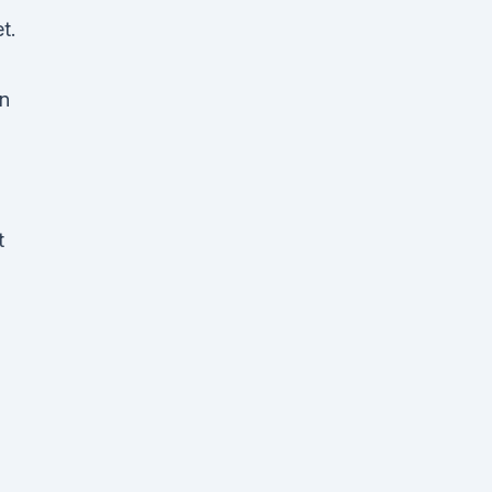
t.
n
t