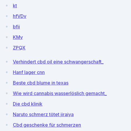
kt
hfVDv
bfii
KMy
ZPQX
Verhindert cbd oil eine schwangerschaft_
Hanf lager cnn
Beste cbd blume in texas
Wie wird cannabis wasserlöslich gemacht_
Die cbd klinik
Naruto schmerz tötet jiraiya
Cbd geschenke für schmerzen