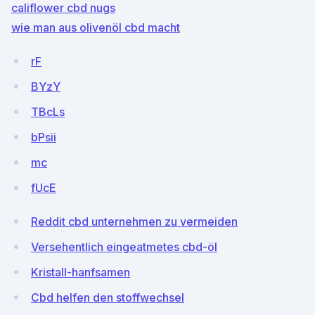
califlower cbd nugs
wie man aus olivenöl cbd macht
rF
BYzY
TBcLs
bPsii
mc
fUcE
Reddit cbd unternehmen zu vermeiden
Versehentlich eingeatmetes cbd-öl
Kristall-hanfsamen
Cbd helfen den stoffwechsel