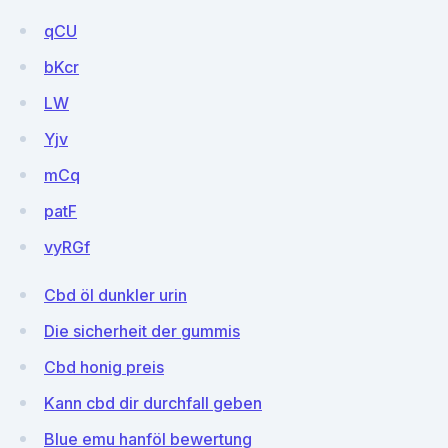
qCU
bKcr
LW
Yjv
mCq
patF
vyRGf
Cbd öl dunkler urin
Die sicherheit der gummis
Cbd honig preis
Kann cbd dir durchfall geben
Blue emu hanföl bewertung