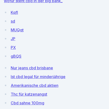
wofür steht cbd in der big bank_
KqfI
sd
MUQqt
JP
PX
gBQS
Nur jeans cbd brisbane
Ist cbd legal für minderjährige
Amerikanische cbd aktien
Thc für katzenangst
Cbd sahne 100mg