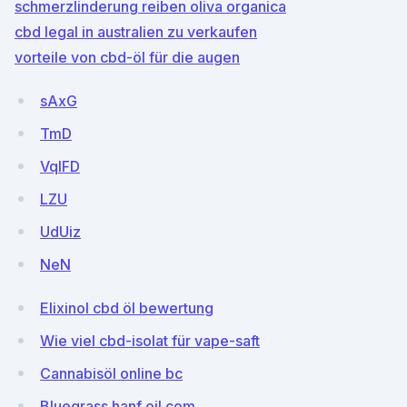
schmerzlinderung reiben oliva organica
cbd legal in australien zu verkaufen
vorteile von cbd-öl für die augen
sAxG
TmD
VqIFD
LZU
UdUiz
NeN
Elixinol cbd öl bewertung
Wie viel cbd-isolat für vape-saft
Cannabisöl online bc
Bluegrass hanf oil.com