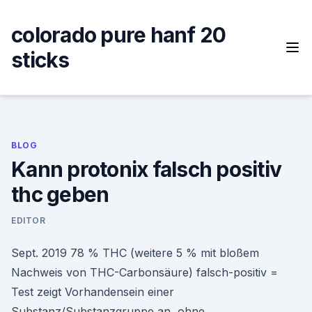
Skip
to
colorado pure hanf 20
content
sticks
BLOG
Kann protonix falsch positiv
thc geben
EDITOR
Sept. 2019 78 % THC (weitere 5 % mit bloßem
Nachweis von THC-Carbonsäure) falsch-positiv =
Test zeigt Vorhandensein einer
Substanz/Substanzgruppe an, ohne