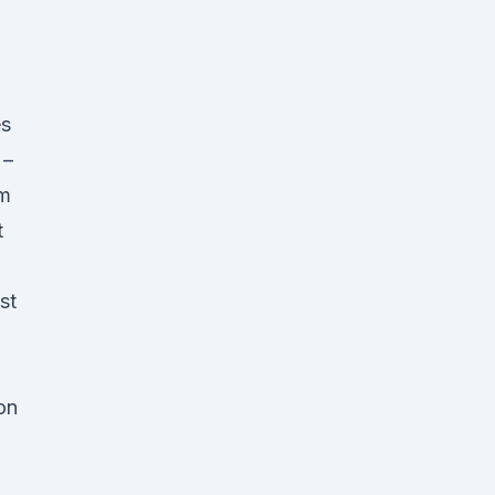
es
 –
rm
t
st
on