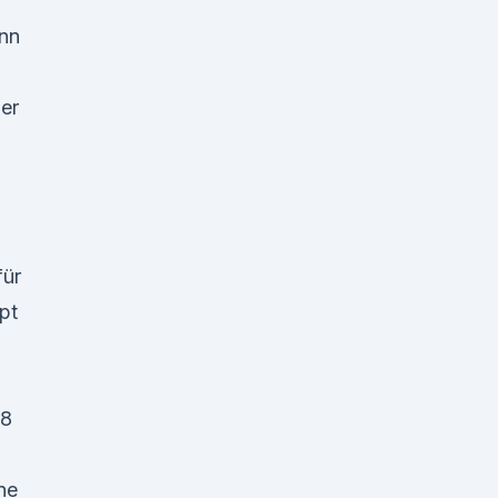
ann
er
für
pt
18
ne