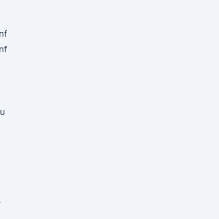
nf
nf
zu
r